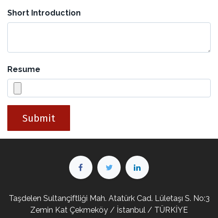
Short Introduction
Resume
Submit
Taşdelen Sultançiftliği Mah. Atatürk Cad. Lületaşı S. No:3
Zemin Kat Çekmeköy / İstanbul / TÜRKİYE